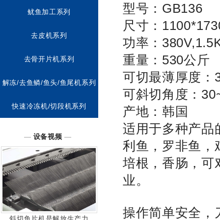
型号：GB136
鱿鱼加工系列
尺寸：1100*1730
去皮机系列
功率：380V,1.5
重量：530公斤
去骨开片机系列
可切最薄厚度：
解冻/去鱼鳞/鱼头/鱼尾机系列
可斜切角度：30~
快速冷冻机/切段机系列
产地：韩国
适用于多种产品
—
设备视频
—
利鱼，罗非鱼，
培根，香肠，可
业。
操作简单安全，刀
斜切鱼片机是解放生产力