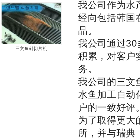
我公司作为水
经向包括韩国
品。
我公司通过3
三文鱼斜切片机
积累，对客户
务。
我公司的三文
水鱼加工自动
户的一致好评
为了取得更大
所，并与瑞典