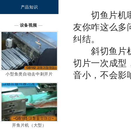
产品知识
切鱼片机哪
友你咋这么多
—
设备视频
—
纠结。
斜切鱼片机
切片一次成型
音小，不会影
小型鱼类自动去中刺开片
开鱼片机（大型）