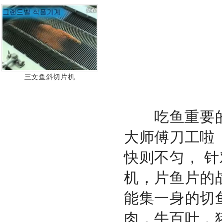
三文鱼斜切片机
吃鱼重要的是
大师傅刀工啦
快则不匀， 
机，片鱼片的
能集一身的切
肉，牛百叶，